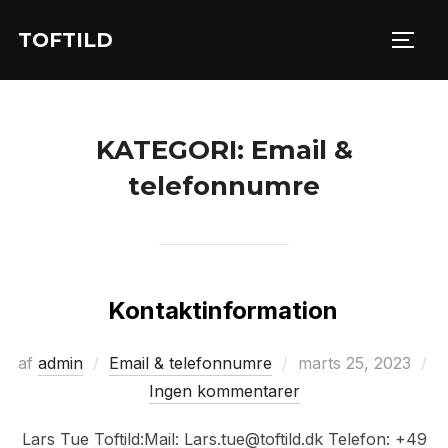
Videre
TOFTILD
til
SLÅ 
indhold
KATEGORI:
Email &
telefonnumre
Kontaktinformation
Udgivet
af
admin
Email & telefonnumre
marts 25, 2023
d.
Ingen kommentarer
Lars Tue Toftild:Mail: Lars.tue@toftild.dk Telefon: +49